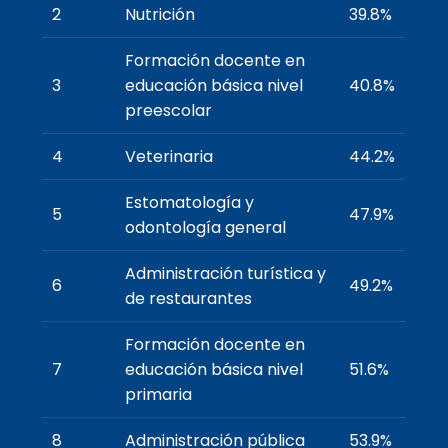
2
Nutrición
39.8%
Formación docente en
3
educación básica nivel
40.8%
preescolar
4
Veterinaria
44.2%
Estomatología y
5
47.9%
odontología general
Administración turística y
6
49.2%
de restaurantes
Formación docente en
7
educación básica nivel
51.6%
primaria
8
Administración pública
53.9%